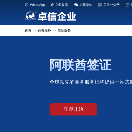
WhatsApp
立即联系
加我微信
首页
>
商务服务
>
签证服务
阿联酋
全球领先的商务服