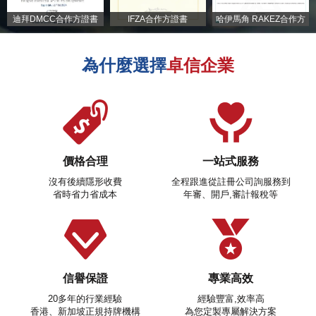
迪拜DMCC合作方證書
IFZA合作方證書
哈伊馬角 RAKEZ合作方
證書
為什麼選擇
卓信企業
價格合理
一站式服務
沒有後續隱形收費
全程跟進從註冊公司詢服務到
省時省力省成本
年審、開戶,審計報稅等
信譽保證
專業高效
20多年的行業經驗
經驗豐富,效率高
香港、新加坡正規持牌機構
為您定製專屬解決方案