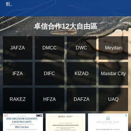
航。
卓信合作12大自由區
JAFZA
DMCC
DWC
Meydan
IFZA
DIFC
KIZAD
Masdar City
RAKEZ
HFZA
DAFZA
UAQ