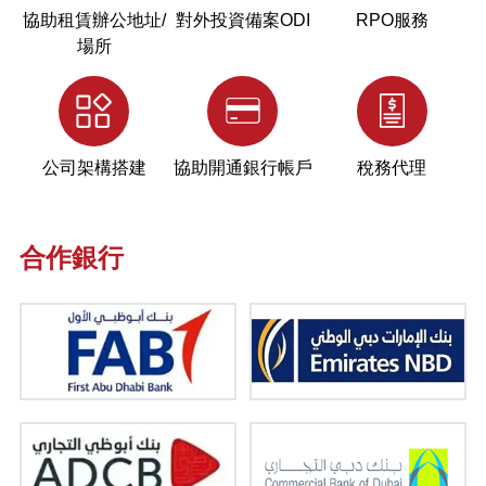
協助租賃辦公地址/
對外投資備案ODI
RPO服務
場所
公司架構搭建
協助開通銀行帳戶
稅務代理
合作銀行